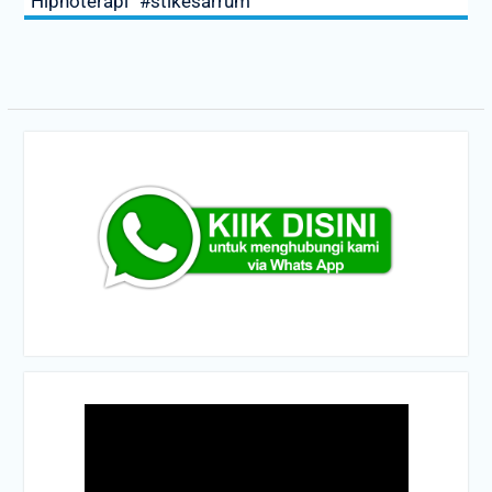
“Hipnoterapi” #stikesarrum