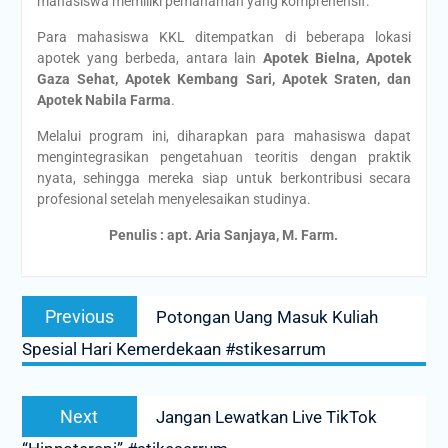
mahasiswa memiliki pemahaman yang komprehensif.
Para mahasiswa KKL ditempatkan di beberapa lokasi
apotek yang berbeda, antara lain
Apotek Bielna, Apotek
Gaza Sehat, Apotek Kembang Sari, Apotek Sraten, dan
Apotek Nabila Farma
.
Melalui program ini, diharapkan para mahasiswa dapat
mengintegrasikan pengetahuan teoritis dengan praktik
nyata, sehingga mereka siap untuk berkontribusi secara
profesional setelah menyelesaikan studinya.
Penulis : apt. Aria Sanjaya, M. Farm.
Post
Previous
Previous
Potongan Uang Masuk Kuliah
navigation
post:
Spesial Hari Kemerdekaan #stikesarrum
Next
Next
Jangan Lewatkan Live TikTok
post: