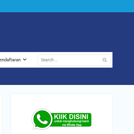
Search
endaftaran
for: